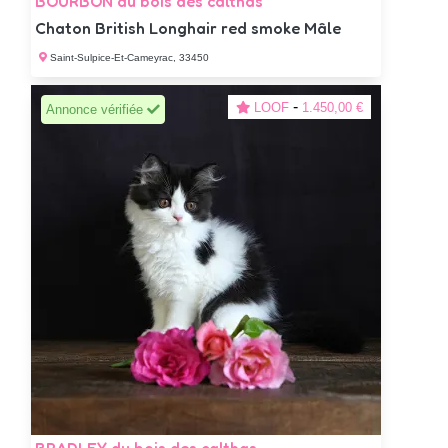
BOURBON du bois des calthas
Chaton British Longhair red smoke Mâle
Saint-Sulpice-Et-Cameyrac, 33450
-
LOOF
1.450,00 €
Annonce vérifiée