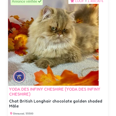
-
LOOF
1.400,00 €
Annonce vérifiée
YODA DES INFINY CHESHIRE (YODA DES INFINY
CHESHIRE)
Chat British Longhair chocolate golden shaded
Mâle
Givrauval, 55500