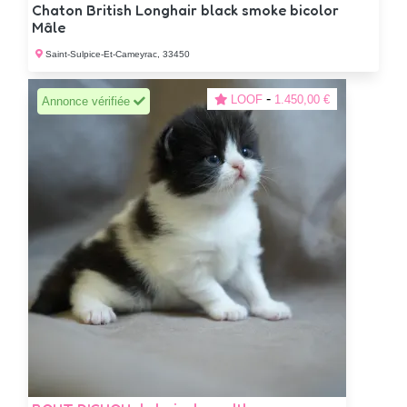
Chaton British Longhair black smoke bicolor
Mâle
Saint-Sulpice-Et-Cameyrac, 33450
-
LOOF
1.450,00 €
Annonce vérifiée