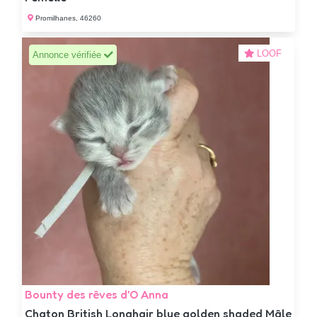
Promilhanes, 46260
LOOF
Annonce vérifiée
Bounty des rêves d'O Anna
Chaton British Longhair blue golden shaded Mâle