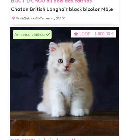
BOUT D'CHOU du bois des calthas
Chaton British Longhair black bicolor Mâle
Saint-Sulpice-Et-Cameyrac, 33450
-
LOOF
1.800,00 €
Annonce vérifiée