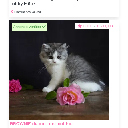
tabby Mâle
Promilhanes, 46260
-
LOOF
1.600,00 €
Annonce vérifiée
BROWNIE du bois des calthas