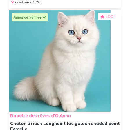
Promilhanes, 46260
LOOF
Annonce vérifiée
Babette des rêves d'O Anna
Chaton British Longhair lilac golden shaded point
Femelle