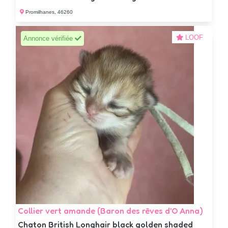
Promilhanes, 46260
LOOF
Annonce vérifiée
Collier vert amande (Baron des rêves d'O Anna)
Chaton British Longhair black golden shaded