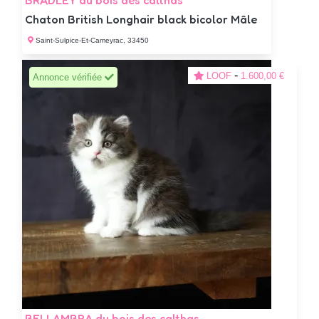
BRADLEY du bois des calthas
Chaton British Longhair black bicolor Mâle
Saint-Sulpice-Et-Cameyrac, 33450
-
LOOF
1.600,00 €
Annonce vérifiée
BELLAMBRA du bois des calthas