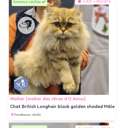
-
LOOF
950,00 €
Annonce vérifiée
Walter (walter des rêves d'O Anna)
Chat British Longhair black golden shaded Mâle
Promilhanes, 46260