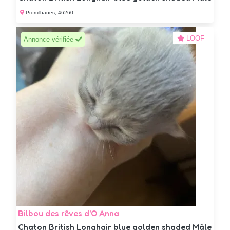
Promilhanes, 46260
LOOF
Annonce vérifiée
Bilbou des rêves d'O Anna
Chaton British Longhair blue golden shaded Mâle