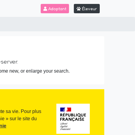
Adoptant
Éleveur
server.
some new, or enlarge your search.
te sa vie. Pour plus
e » sur le site du
nie