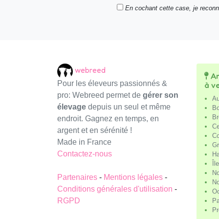
En cochant cette case, je recon
webreed
An
Pour les éleveurs passionnés &
à v
pro: Webreed permet de
gérer son
Au
élevage
depuis un seul et même
Bo
Br
endroit. Gagnez en temps, en
Ce
argent et en sérénité !
Co
Made in France
Gr
Contactez-nous
Ha
Îl
No
Partenaires
-
Mentions légales
-
No
Conditions générales d'utilisation
-
Oc
RGPD
Pa
Pr