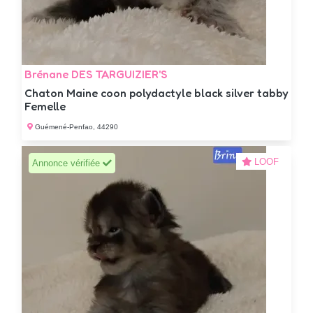
Brénane DES TARGUIZIER'S
Chaton Maine coon polydactyle black silver tabby
Femelle
Guémené-Penfao, 44290
LOOF
Annonce vérifiée