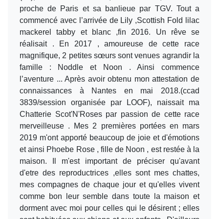
proche de Paris et sa banlieue par TGV. Tout a
commencé avec l’arrivée de Lily ,Scottish Fold lilac
mackerel tabby et blanc ,fin 2016. Un rêve se
réalisait . En 2017 , amoureuse de cette race
magnifique, 2 petites sœurs sont venues agrandir la
famille : Noddle et Noon . Ainsi commence
l’aventure ... Après avoir obtenu mon attestation de
connaissances à Nantes en mai 2018.(ccad
3839/session organisée par LOOF), naissait ma
Chatterie Scot'N'Roses par passion de cette race
merveilleuse . Mes 2 premières portées en mars
2019 m'ont apporté beaucoup de joie et d'émotions
et ainsi Phoebe Rose , fille de Noon , est restée à la
maison. Il m'est important de préciser qu'avant
d'etre des reproductrices ,elles sont mes chattes,
mes compagnes de chaque jour et qu'elles vivent
comme bon leur semble dans toute la maison et
dorment avec moi pour celles qui le désirent ; elles