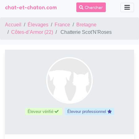
chat-et-chaton.com
Chercher
Accueil
Élevages
France
Bretagne
Côtes-d’Armor (22)
Chatterie Scot'N'Roses
Éleveur vérifié
Éleveur professionnel