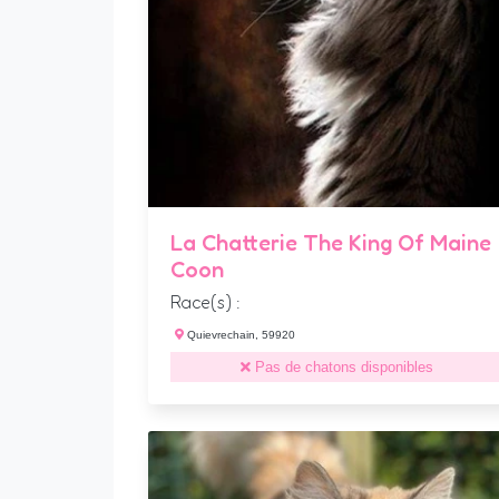
La Chatterie The King Of Maine
Coon
Race(s) :
Quievrechain, 59920
Pas de chatons disponibles