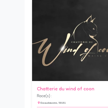
Chatterie du wind of coon
Race(s) :
Escaudœuvres, 59161