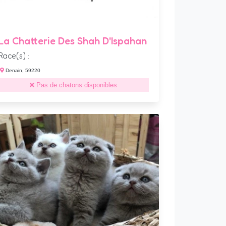
La Chatterie Des Shah D'Ispahan
Race(s) :
Denain, 59220
Pas de chatons disponibles