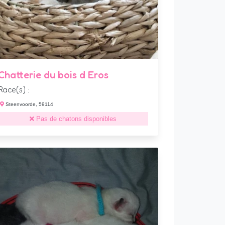
Chatterie du bois d Eros
Race(s) :
Steenvoorde, 59114
Pas de chatons disponibles