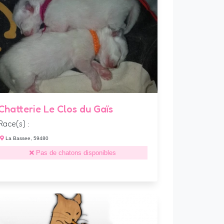
Chatterie Le Clos du Gaïs
Race(s) :
La Bassee, 59480
Pas de chatons disponibles