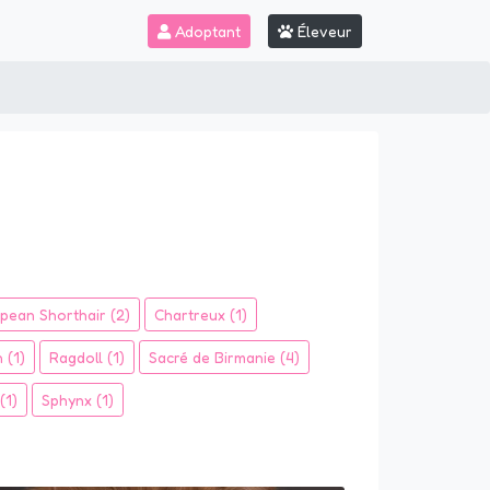
Adoptant
Éleveur
opean Shorthair (2)
Chartreux (1)
 (1)
Ragdoll (1)
Sacré de Birmanie (4)
(1)
Sphynx (1)