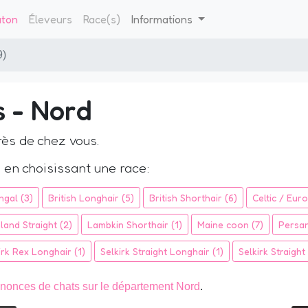
aton
Éleveurs
Race(s)
Informations
9)
s - Nord
ès de chez vous.
 en choisissant une race:
ngal (3)
British Longhair (5)
British Shorthair (6)
Celtic / Eur
land Straight (2)
Lambkin Shorthair (1)
Maine coon (7)
Persan
irk Rex Longhair (1)
Selkirk Straight Longhair (1)
Selkirk Straight 
nonces de chats sur le département Nord
.