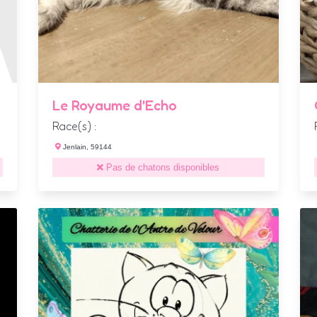
Le Royaume d'Echo
Race(s) :
Jenlain, 59144
Pas de chatons disponibles