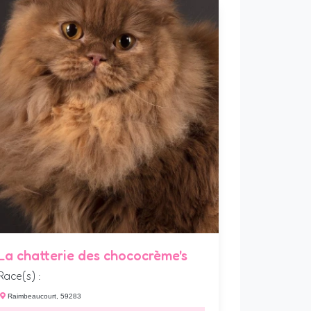
La chatterie des chococrème's
Race(s) :
Raimbeaucourt, 59283